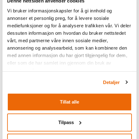
Denne nettsiden anvender cookies
Sorbet
Vi bruker informasjonskapsler for å gi innhold og
Serveres med friske bær.
annonser et personlig preg, for å levere sosiale
mediefunksjoner og for å analysere trafikken vår. Vi deler
dessuten informasjon om hvordan du bruker nettstedet
Lørdag
vårt, med partnerne våre innen sosiale medier,
annonsering og analysearbeid, som kan kombinere den
Forrett
med annen informasjon du har gjort tilgjengelig for dem,
Kremet gresskarsuppe
eller som de har samlet inn gjennom din bruk av
tjenestene deres.
Med grønn urteolje og ristede gresskarkjerner.
Detaljer
Hovedrett
Reinsdyrstek
Tillat alle
Serveres med sellerirotpuré, sesongens grønnsaker
og rødvins- og bringebærsaus.
Tilpass
Dessert
Vaniljepannacotta