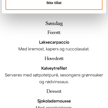
Ikke tillat
Med gin- og honningristede jordbær.
Søndag
Forrett
Laksecarpaccio
Med kremost, kapers og ruccolasalat.
Hovedrett
Kalveytrefilet
Serveres med søtpotetpuré, sesongens grønnsaker
og rødvinssaus.
Dessert
Sjokolademousse
Med appelsinkrem.