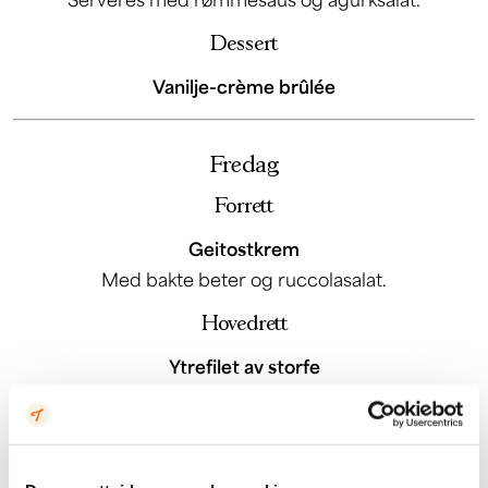
Dessert
Vanilje-crème brûlée
Fredag
Forrett
Geitostkrem
Med bakte beter og ruccolasalat.
Hovedrett
Ytrefilet av storfe
Serveres med pastinakkpuré, sesongens grønnsaker
og peppersaus.
Dessert