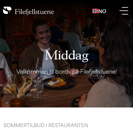
NO
Middag
Velkommen til bords på Filefjellstuene!
SOMMERTILBUD I RESTAURANTEN