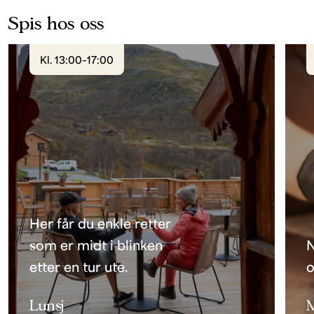
Spis hos oss
Kl. 13:00–17:00
Her får du enkle retter
som er midt i blinken
N
etter en tur ute.
o
Lunsj