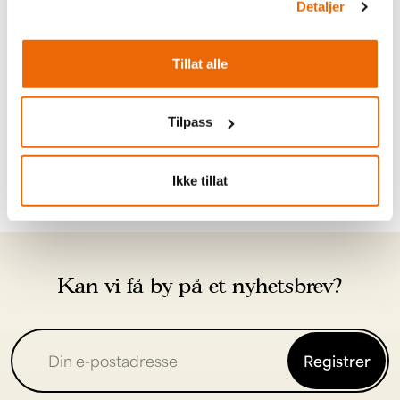
Bestille bord til middag?
Detaljer
Ønsker du å bestille bord, kan du gjøre du enten via
Tillat alle
knappen under, på tlf. 466 65 665 eller e- post
booking@tyin.no
Tilpass
Bestill bord
Ikke tillat
Kan vi få by på et nyhetsbrev?
Registrer