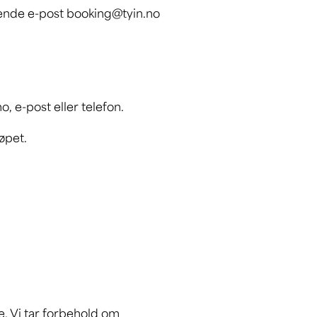
 sende e-post booking@tyin.no
o, e-post eller telefon.
løpet.
e. Vi tar forbehold om