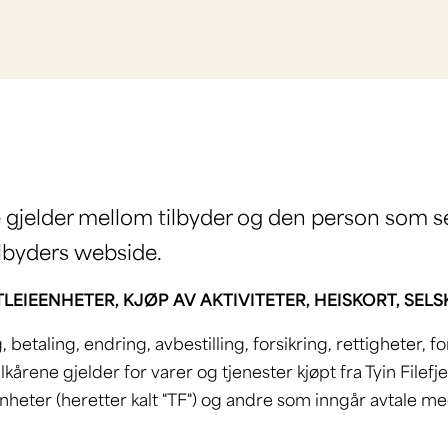
e gjelder mellom tilbyder og den person som s
tilbyders webside.
TLEIEENHETER, KJØP AV AKTIVITETER, HEISKORT, SE
 betaling, endring, avbestilling, forsikring, rettigheter, f
kårene gjelder for varer og tjenester kjøpt fra Tyin Filefje
nheter (heretter kalt "TF") og andre som inngår avtale med