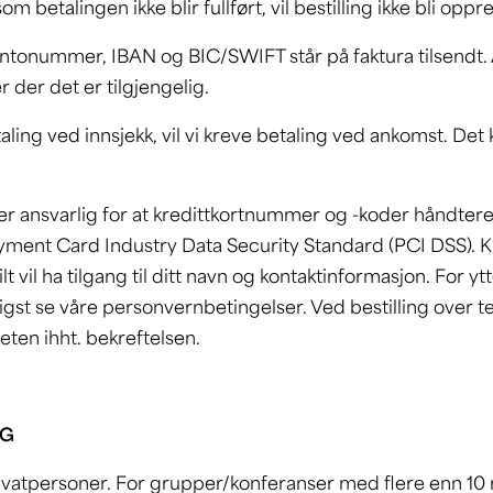
om betalingen ikke blir fullført, vil bestilling ikke bli oppr
tonummer, IBAN og BIC/SWIFT står på faktura tilsendt. A
 der det er tilgjengelig.
ing ved innsjekk, vil vi kreve betaling ved ankomst. Det
 ansvarlig for at kredittkortnummer og -koder håndtere
Payment Card Industry Data Security Standard (PCI DSS). 
lt vil ha tilgang til ditt navn og kontaktinformasjon. For y
t se våre personvernbetingelser. Ved bestilling over tele
teten ihht. bekreftelsen.
NG
rivatpersoner. For grupper/konferanser med flere enn 10 r