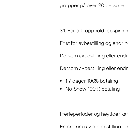
grupper på over 20 personer h
3.1. For ditt opphold, bespisni
Frist for avbestilling og endr
Dersom avbestilling eller end
Dersom avbestilling eller end
1-7 dager 100% betaling
No-Show 100 % betaling
I ferieperioder og høytider ka
En endring av din bestilling b