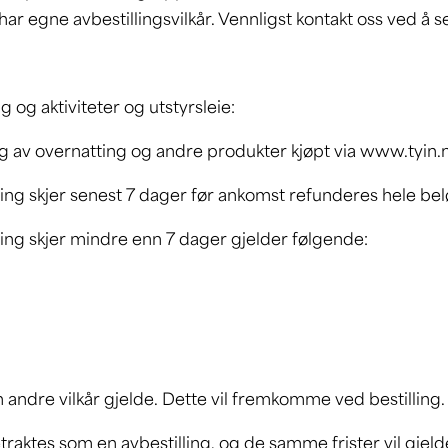
ar egne avbestillingsvilkår. Vennligst kontakt oss ved å
ng og aktiviteter og utstyrsleie:
ing av overnatting og andre produkter kjøpt via www.tyin.n
ring skjer senest 7 dager før ankomst refunderes hele be
ring skjer mindre enn 7 dager gjelder følgende:
n andre vilkår gjelde. Dette vil fremkomme ved bestilling.
etraktes som en avbestilling, og de samme frister vil gjeld