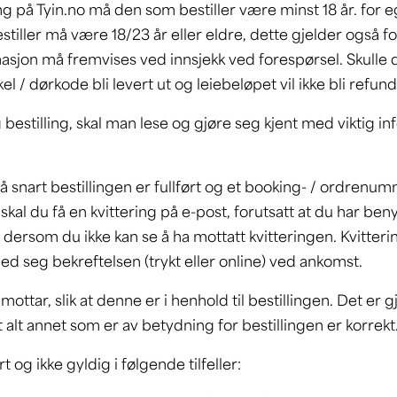
ting på Tyin.no må den som bestiller være minst 18 år. for
tiller må være 18/23 år eller eldre, dette gjelder også for
sjon må fremvises ved innsjekk ved forespørsel. Skulle de
kkel / dørkode bli levert ut og leiebeløpet vil ikke bli refun
 bestilling, skal man lese og gjøre seg kjent med viktig i
så snart bestillingen er fullført og et booking- / ordrenumm
skal du få en kvittering på e-post, forutsatt at du har ben
ersom du ikke kan se å ha mottatt kvitteringen. Kvittering
med seg bekreftelsen (trykt eller online) ved ankomst.
mottar, slik at denne er i henhold til bestillingen. Det er 
alt annet som er av betydning for bestillingen er korrek
t og ikke gyldig i følgende tilfeller: