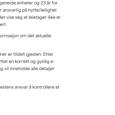
 egeneide enheter og 23 år for
 ansvarlig på hytte/leilighet
t vise seg at leietager ikke er
dert.
nformasjon om det aktuelle
er er tildelt gjesten. Etter
yttet en korrekt og gyldig e-
 vil inneholde alle detaljer
gjestens ansvar å kontrollere at
t.