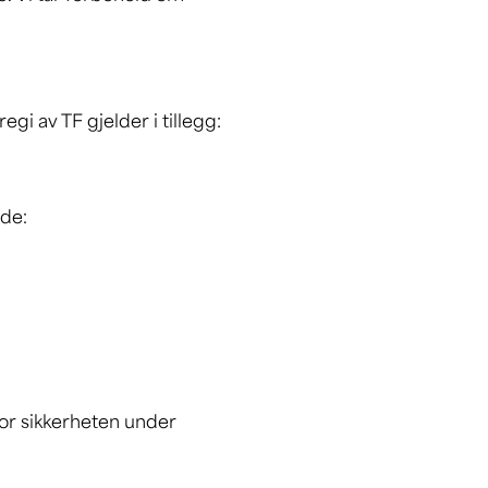
egi av TF gjelder i tillegg:
ende:
for sikkerheten under