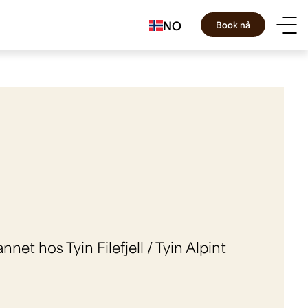
NO
Book nå
net hos Tyin Filefjell / Tyin Alpint