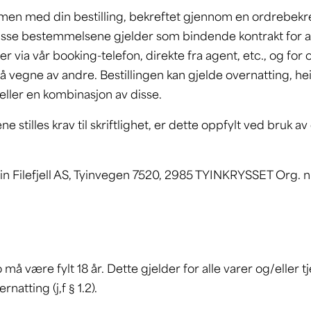
men med din bestilling, bekreftet gjennom en ordrebekre
Disse bestemmelsene gjelder som bindende kontrakt for all
ller via vår booking-telefon, direkte fra agent, etc., og fo
vegne av andre. Bestillingen kan gjelde overnatting, heis
eller en kombinasjon av disse.
e stilles krav til skriftlighet, er dette oppfylt ved bruk av
yin Filefjell AS, Tyinvegen 7520, 2985 TYINKRYSSET Org. n
o må være fylt 18 år. Dette gjelder for alle varer og/eller 
natting (j,f § 1.2).