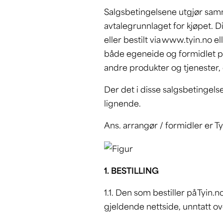
Salgsbetingelsene utgjør sam
avtalegrunnlaget for kjøpet. 
eller bestilt via www.tyin.no e
både egeneide og formidlet på 
andre produkter og tjenester, 
Der det i disse salgsbetingelsen
lignende.
Ans. arrangør / formidler er T
1. BESTILLING
1.1. Den som bestiller på Tyin.n
gjeldende nettside, unntatt over