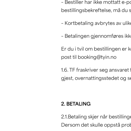
– Bestiller har ikke mottatt e
bestillingsbekreftelse, må du
– Kortbetaling avbrytes av uli
– Betalingen gjennomføres ikke f
Er du i tvil om bestillingen e
post til booking@tyin.no
1.6. TF fraskriver seg ansvaret 
gjest, overnattingsstedet og 
2. BETALING
2.1.Betaling skjer når bestill
Dersom det skulle oppstå probl