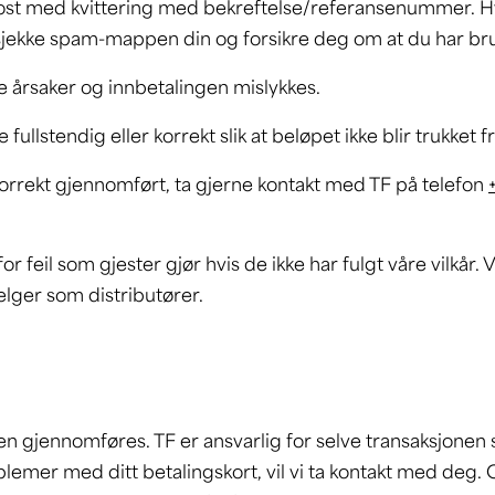
-post med kvittering med bekreftelse/referansenummer. Hv
 sjekke spam-mappen din og forsikre deg om at du har br
ke årsaker og innbetalingen mislykkes.
ullstendig eller korrekt slik at beløpet ikke blir trukket f
r korrekt gjennomført, ta gjerne kontakt med TF på telefon
for feil som gjester gjør hvis de ikke har fulgt våre vilkår
selger som distributører.
ingen gjennomføres. TF er ansvarlig for selve transaksjon
emer med ditt betalingskort, vil vi ta kontakt med deg. Op