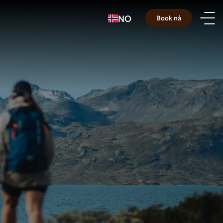
NO
Book nå