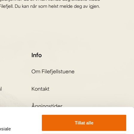
ilefjell. Du kan når som helst melde deg av igjen.
Info
Om Filefjellstuene
l
Kontakt
Åpningstider
Tillat alle
osiale