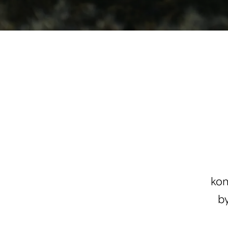
kon
b