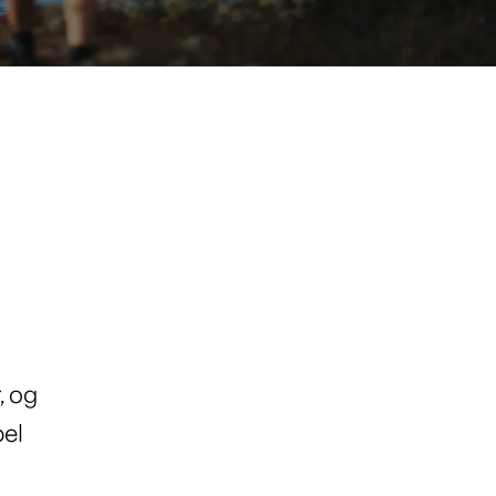
, og
el