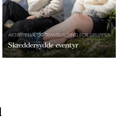
AKTIVITETER OG TEAMBUILDING FOR GRUPPER
Skreddersydde eventyr
l