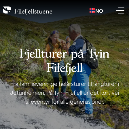
NO
Fjellturer på Tyin
Filefjell
Fra familievennlige helårsturer til langturer i
Jotunheimen. På Tyin Filefjell er det kort vei
til eventyr for alle generasjoner.