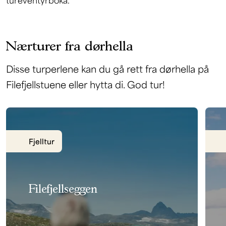
tureventyrboka.
Nærturer fra dørhella
Disse turperlene kan du gå rett fra dørhella på
Filefjellstuene eller hytta di. God tur!
Fjelltur
Filefjellseggen