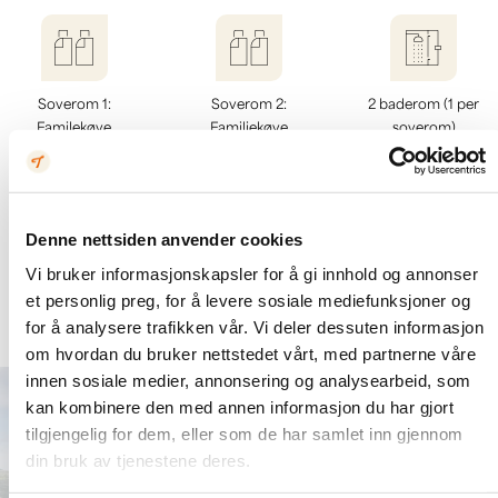
Soverom 1:
Soverom 2:
2 baderom (1 per
Familekøye
Familiekøye
soverom)
(150/90 cm)
(150/90 cm)
Denne nettsiden anvender cookies
Vi bruker informasjonskapsler for å gi innhold og annonser
et personlig preg, for å levere sosiale mediefunksjoner og
60 m²
Kjøkken
Vedovn
for å analysere trafikken vår. Vi deler dessuten informasjon
om hvordan du bruker nettstedet vårt, med partnerne våre
innen sosiale medier, annonsering og analysearbeid, som
kan kombinere den med annen informasjon du har gjort
tilgjengelig for dem, eller som de har samlet inn gjennom
din bruk av tjenestene deres.