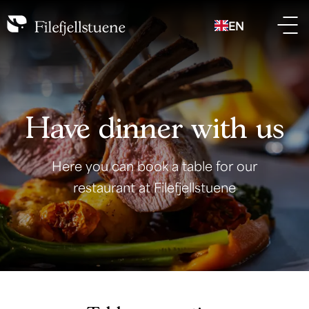
EN
Have dinner with us
Here you can book a table for our
restaurant at Filefjellstuene