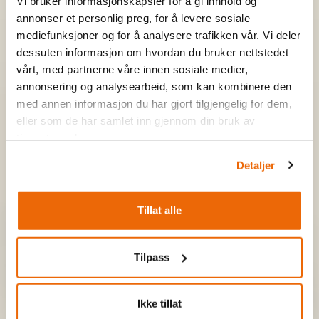
Vi bruker informasjonskapsler for å gi innhold og
By signing up, you agree that we can send you current
annonser et personlig preg, for å levere sosiale
offers and news from Tyin-Filefjell. You can unsubscribe at
mediefunksjoner og for å analysere trafikken vår. Vi deler
any time.
dessuten informasjon om hvordan du bruker nettstedet
vårt, med partnerne våre innen sosiale medier,
annonsering og analysearbeid, som kan kombinere den
med annen informasjon du har gjort tilgjengelig for dem,
eller som de har samlet inn gjennom din bruk av
tjenestene deres.
Detaljer
Tillat alle
Food & Drink
Breakfast
Tilpass
The Mountain Pub
Ikke tillat
Dinner